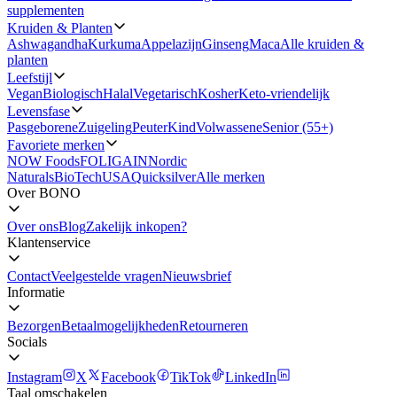
supplementen
Kruiden & Planten
Ashwagandha
Kurkuma
Appelazijn
Ginseng
Maca
Alle kruiden &
planten
Leefstijl
Vegan
Biologisch
Halal
Vegetarisch
Kosher
Keto-vriendelijk
Levensfase
Pasgeborene
Zuigeling
Peuter
Kind
Volwassene
Senior (55+)
Favoriete merken
NOW Foods
FOLIGAIN
Nordic
Naturals
BioTechUSA
Quicksilver
Alle merken
Over BONO
Over ons
Blog
Zakelijk inkopen?
Klantenservice
Contact
Veelgestelde vragen
Nieuwsbrief
Informatie
Bezorgen
Betaalmogelijkheden
Retourneren
Socials
Instagram
X
Facebook
TikTok
LinkedIn
Taal omschakelen