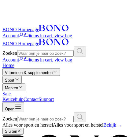
BONO Homepage
Account
items in cart, view bag
BONO Homepage
Zoeken
Account
items in cart, view bag
Home
Vitaminen & supplementen
Sport
Merken
Sale
Keuzehulp
Contact
Support
Open
Zoeken
Alles voor sport en herstel
Alles voor sport en herstel
Bekijk
→
Sluiten