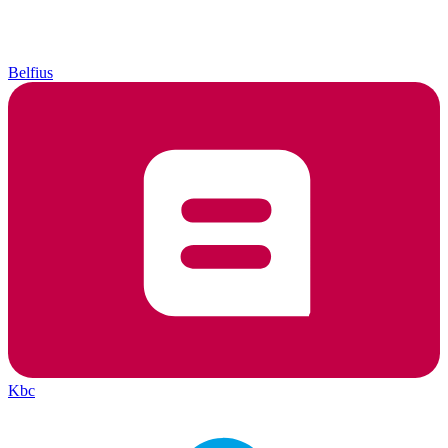
Belfius
Kbc