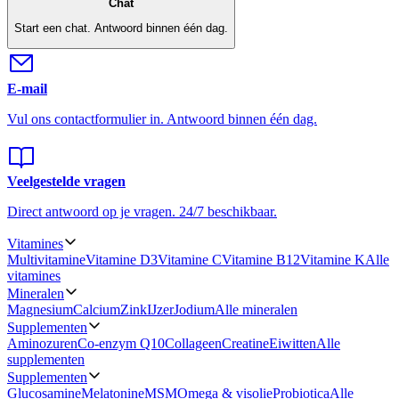
Chat
Start een chat.
Antwoord binnen één dag.
E-mail
Vul ons contactformulier in.
Antwoord binnen één dag.
Veelgestelde vragen
Direct antwoord op je vragen.
24/7 beschikbaar.
Vitamines
Multivitamine
Vitamine D3
Vitamine C
Vitamine B12
Vitamine K
Alle
vitamines
Mineralen
Magnesium
Calcium
Zink
IJzer
Jodium
Alle mineralen
Supplementen
Aminozuren
Co-enzym Q10
Collageen
Creatine
Eiwitten
Alle
supplementen
Supplementen
Glucosamine
Melatonine
MSM
Omega & visolie
Probiotica
Alle