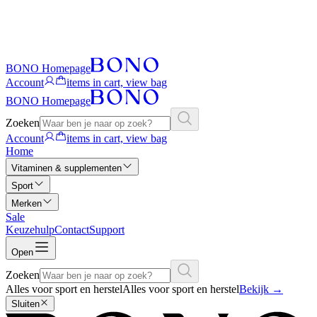
BONO Homepage
Account
items in cart, view bag
BONO Homepage
Zoeken
Account
items in cart, view bag
Home
Vitaminen & supplementen
Sport
Merken
Sale
Keuzehulp
Contact
Support
Open
Zoeken
Alles voor sport en herstel
Alles voor sport en herstel
Bekijk
→
Sluiten