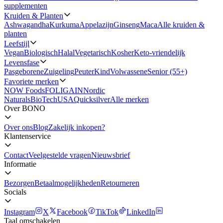
supplementen
Kruiden & Planten
Ashwagandha
Kurkuma
Appelazijn
Ginseng
Maca
Alle kruiden &
planten
Leefstijl
Vegan
Biologisch
Halal
Vegetarisch
Kosher
Keto-vriendelijk
Levensfase
Pasgeborene
Zuigeling
Peuter
Kind
Volwassene
Senior (55+)
Favoriete merken
NOW Foods
FOLIGAIN
Nordic
Naturals
BioTechUSA
Quicksilver
Alle merken
Over BONO
Over ons
Blog
Zakelijk inkopen?
Klantenservice
Contact
Veelgestelde vragen
Nieuwsbrief
Informatie
Bezorgen
Betaalmogelijkheden
Retourneren
Socials
Instagram
X
Facebook
TikTok
LinkedIn
Taal omschakelen