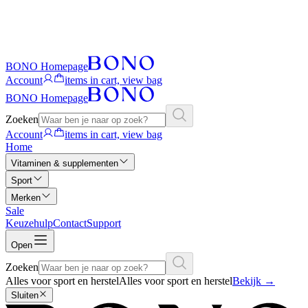
BONO Homepage
Account
items in cart, view bag
BONO Homepage
Zoeken
Account
items in cart, view bag
Home
Vitaminen & supplementen
Sport
Merken
Sale
Keuzehulp
Contact
Support
Open
Zoeken
Alles voor sport en herstel
Alles voor sport en herstel
Bekijk
→
Sluiten