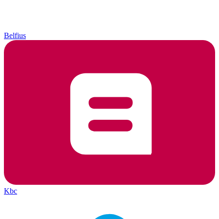
Belfius
Kbc