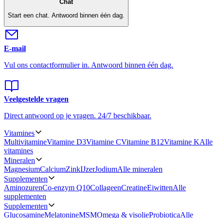
Chat
Start een chat.
Antwoord binnen één dag.
E-mail
Vul ons contactformulier in.
Antwoord binnen één dag.
Veelgestelde vragen
Direct antwoord op je vragen.
24/7 beschikbaar.
Vitamines
Multivitamine
Vitamine D3
Vitamine C
Vitamine B12
Vitamine K
Alle
vitamines
Mineralen
Magnesium
Calcium
Zink
IJzer
Jodium
Alle mineralen
Supplementen
Aminozuren
Co-enzym Q10
Collageen
Creatine
Eiwitten
Alle
supplementen
Supplementen
Glucosamine
Melatonine
MSM
Omega & visolie
Probiotica
Alle