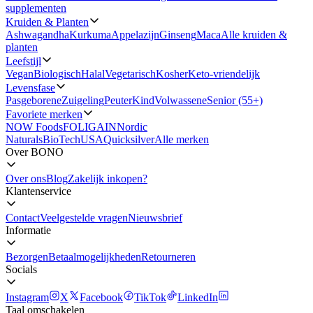
supplementen
Kruiden & Planten
Ashwagandha
Kurkuma
Appelazijn
Ginseng
Maca
Alle kruiden &
planten
Leefstijl
Vegan
Biologisch
Halal
Vegetarisch
Kosher
Keto-vriendelijk
Levensfase
Pasgeborene
Zuigeling
Peuter
Kind
Volwassene
Senior (55+)
Favoriete merken
NOW Foods
FOLIGAIN
Nordic
Naturals
BioTechUSA
Quicksilver
Alle merken
Over BONO
Over ons
Blog
Zakelijk inkopen?
Klantenservice
Contact
Veelgestelde vragen
Nieuwsbrief
Informatie
Bezorgen
Betaalmogelijkheden
Retourneren
Socials
Instagram
X
Facebook
TikTok
LinkedIn
Taal omschakelen