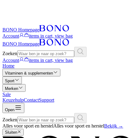
BONO Homepage
Account
items in cart, view bag
BONO Homepage
Zoeken
Account
items in cart, view bag
Home
Vitaminen & supplementen
Sport
Merken
Sale
Keuzehulp
Contact
Support
Open
Zoeken
Alles voor sport en herstel
Alles voor sport en herstel
Bekijk
→
Sluiten