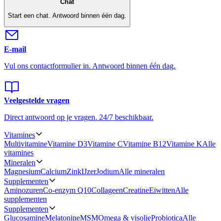
Chat
Start een chat.
Antwoord binnen één dag.
E-mail
Vul ons contactformulier in.
Antwoord binnen één dag.
Veelgestelde vragen
Direct antwoord op je vragen.
24/7 beschikbaar.
Vitamines
Multivitamine
Vitamine D3
Vitamine C
Vitamine B12
Vitamine K
Alle
vitamines
Mineralen
Magnesium
Calcium
Zink
IJzer
Jodium
Alle mineralen
Supplementen
Aminozuren
Co-enzym Q10
Collageen
Creatine
Eiwitten
Alle
supplementen
Supplementen
Glucosamine
Melatonine
MSM
Omega & visolie
Probiotica
Alle