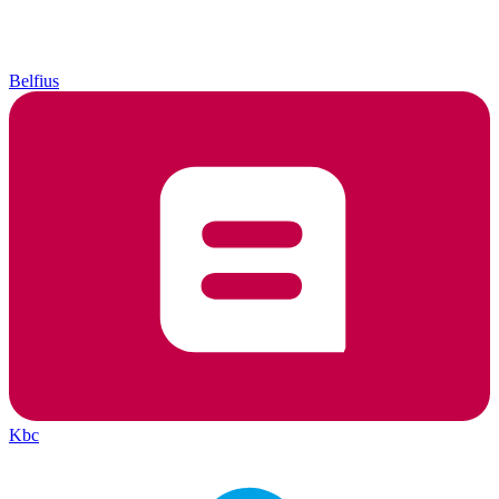
Belfius
Kbc