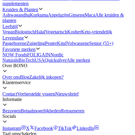
supplementen
Kruiden & Planten
Ashwagandha
Kurkuma
Appelazijn
Ginseng
Maca
Alle kruiden &
planten
Leefstijl
Vegan
Biologisch
Halal
Vegetarisch
Kosher
Keto-vriendelijk
Levensfase
Pasgeborene
Zuigeling
Peuter
Kind
Volwassene
Senior (55+)
Favoriete merken
NOW Foods
FOLIGAIN
Nordic
Naturals
BioTechUSA
Quicksilver
Alle merken
Over BONO
Over ons
Blog
Zakelijk inkopen?
Klantenservice
Contact
Veelgestelde vragen
Nieuwsbrief
Informatie
Bezorgen
Betaalmogelijkheden
Retourneren
Socials
Instagram
X
Facebook
TikTok
LinkedIn
Taal omschakelen