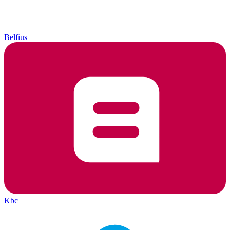
Belfius
Kbc