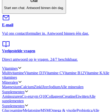
Chat
Start een chat.
Antwoord binnen één dag.
E-mail
Vul ons contactformulier in.
Antwoord binnen één dag.
Veelgestelde vragen
Direct antwoord op je vragen.
24/7 beschikbaar.
Vitamines
Multivitamine
Vitamine D3
Vitamine C
Vitamine B12
Vitamine K
Alle
vitamines
Mineralen
Magnesium
Calcium
Zink
IJzer
Jodium
Alle mineralen
Supplementen
Aminozuren
Co-enzym Q10
Collageen
Creatine
Eiwitten
Alle
supplementen
Supplementen
Glucosamine
Melatonine
MSM
Omega & visolie
Probiotica
Alle