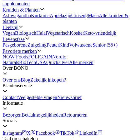
supplementen
Kruiden & Planten
Ashwagandha
Kurkuma
Appelazijn
Ginseng
Maca
Alle kruiden &
planten
Leefstijl
Vegan
Biologisch
Halal
Vegetarisch
Kosher
Keto-vriendelijk
Levensfase
Pasgeborene
Zuigeling
Peuter
Kind
Volwassene
Senior (55+)
Favoriete merken
NOW Foods
FOLIGAIN
Nordic
Naturals
BioTechUSA
Quicksilver
Alle merken
Over BONO
Over ons
Blog
Zakelijk inkopen?
Klantenservice
Contact
Veelgestelde vragen
Nieuwsbrief
Informatie
Bezorgen
Betaalmogelijkheden
Retourneren
Socials
Instagram
X
Facebook
TikTok
LinkedIn
Taal omschakelen