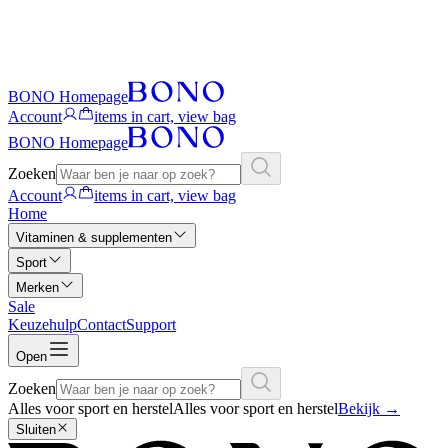
BONO Homepage
Account
items in cart, view bag
BONO Homepage
Zoeken
Account
items in cart, view bag
Home
Vitaminen & supplementen
Sport
Merken
Sale
Keuzehulp
Contact
Support
Open
Zoeken
Alles voor sport en herstel
Alles voor sport en herstel
Bekijk
→
Sluiten