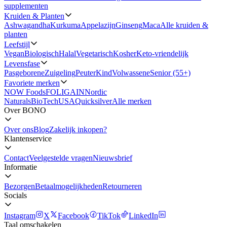
supplementen
Kruiden & Planten
Ashwagandha
Kurkuma
Appelazijn
Ginseng
Maca
Alle kruiden &
planten
Leefstijl
Vegan
Biologisch
Halal
Vegetarisch
Kosher
Keto-vriendelijk
Levensfase
Pasgeborene
Zuigeling
Peuter
Kind
Volwassene
Senior (55+)
Favoriete merken
NOW Foods
FOLIGAIN
Nordic
Naturals
BioTechUSA
Quicksilver
Alle merken
Over BONO
Over ons
Blog
Zakelijk inkopen?
Klantenservice
Contact
Veelgestelde vragen
Nieuwsbrief
Informatie
Bezorgen
Betaalmogelijkheden
Retourneren
Socials
Instagram
X
Facebook
TikTok
LinkedIn
Taal omschakelen