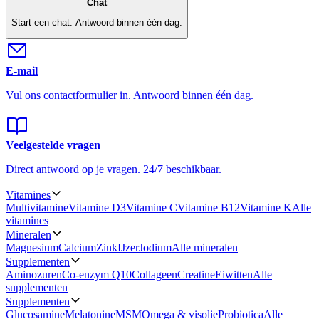
Chat
Start een chat.
Antwoord binnen één dag.
E-mail
Vul ons contactformulier in.
Antwoord binnen één dag.
Veelgestelde vragen
Direct antwoord op je vragen.
24/7 beschikbaar.
Vitamines
Multivitamine
Vitamine D3
Vitamine C
Vitamine B12
Vitamine K
Alle
vitamines
Mineralen
Magnesium
Calcium
Zink
IJzer
Jodium
Alle mineralen
Supplementen
Aminozuren
Co-enzym Q10
Collageen
Creatine
Eiwitten
Alle
supplementen
Supplementen
Glucosamine
Melatonine
MSM
Omega & visolie
Probiotica
Alle