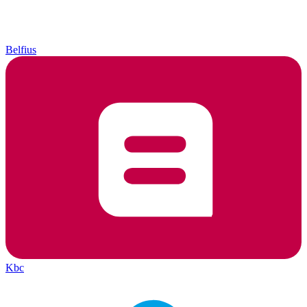
Belfius
Kbc