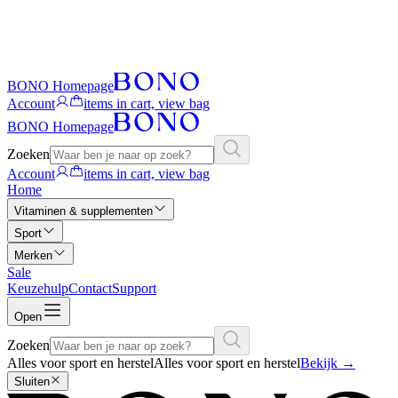
BONO Homepage
Account
items in cart, view bag
BONO Homepage
Zoeken
Account
items in cart, view bag
Home
Vitaminen & supplementen
Sport
Merken
Sale
Keuzehulp
Contact
Support
Open
Zoeken
Alles voor sport en herstel
Alles voor sport en herstel
Bekijk
→
Sluiten