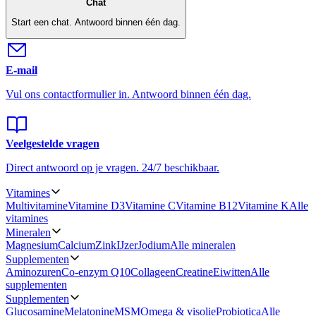
Chat
Start een chat.
Antwoord binnen één dag.
E-mail
Vul ons contactformulier in.
Antwoord binnen één dag.
Veelgestelde vragen
Direct antwoord op je vragen.
24/7 beschikbaar.
Vitamines
Multivitamine
Vitamine D3
Vitamine C
Vitamine B12
Vitamine K
Alle
vitamines
Mineralen
Magnesium
Calcium
Zink
IJzer
Jodium
Alle mineralen
Supplementen
Aminozuren
Co-enzym Q10
Collageen
Creatine
Eiwitten
Alle
supplementen
Supplementen
Glucosamine
Melatonine
MSM
Omega & visolie
Probiotica
Alle