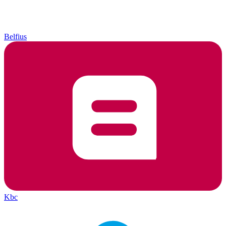
Belfius
Kbc