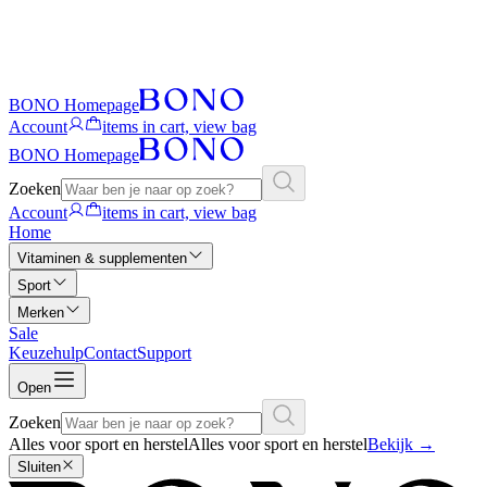
BONO Homepage
Account
items in cart, view bag
BONO Homepage
Zoeken
Account
items in cart, view bag
Home
Vitaminen & supplementen
Sport
Merken
Sale
Keuzehulp
Contact
Support
Open
Zoeken
Alles voor sport en herstel
Alles voor sport en herstel
Bekijk
→
Sluiten