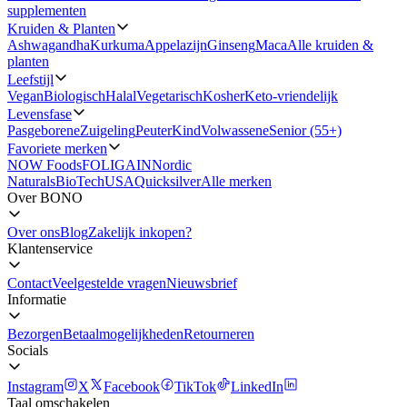
supplementen
Kruiden & Planten
Ashwagandha
Kurkuma
Appelazijn
Ginseng
Maca
Alle kruiden &
planten
Leefstijl
Vegan
Biologisch
Halal
Vegetarisch
Kosher
Keto-vriendelijk
Levensfase
Pasgeborene
Zuigeling
Peuter
Kind
Volwassene
Senior (55+)
Favoriete merken
NOW Foods
FOLIGAIN
Nordic
Naturals
BioTechUSA
Quicksilver
Alle merken
Over BONO
Over ons
Blog
Zakelijk inkopen?
Klantenservice
Contact
Veelgestelde vragen
Nieuwsbrief
Informatie
Bezorgen
Betaalmogelijkheden
Retourneren
Socials
Instagram
X
Facebook
TikTok
LinkedIn
Taal omschakelen