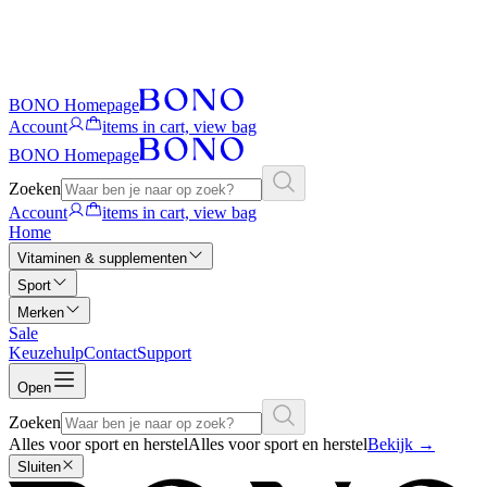
BONO Homepage
Account
items in cart, view bag
BONO Homepage
Zoeken
Account
items in cart, view bag
Home
Vitaminen & supplementen
Sport
Merken
Sale
Keuzehulp
Contact
Support
Open
Zoeken
Alles voor sport en herstel
Alles voor sport en herstel
Bekijk
→
Sluiten