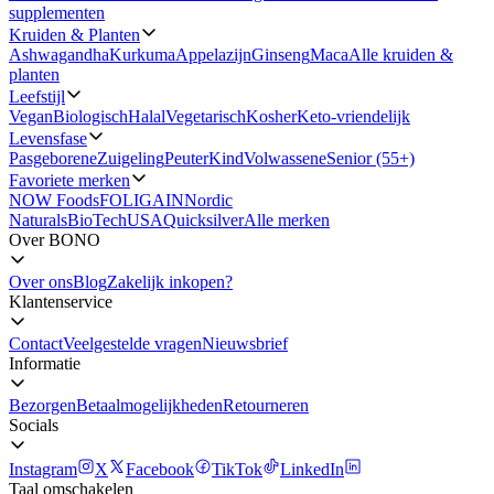
supplementen
Kruiden & Planten
Ashwagandha
Kurkuma
Appelazijn
Ginseng
Maca
Alle kruiden &
planten
Leefstijl
Vegan
Biologisch
Halal
Vegetarisch
Kosher
Keto-vriendelijk
Levensfase
Pasgeborene
Zuigeling
Peuter
Kind
Volwassene
Senior (55+)
Favoriete merken
NOW Foods
FOLIGAIN
Nordic
Naturals
BioTechUSA
Quicksilver
Alle merken
Over BONO
Over ons
Blog
Zakelijk inkopen?
Klantenservice
Contact
Veelgestelde vragen
Nieuwsbrief
Informatie
Bezorgen
Betaalmogelijkheden
Retourneren
Socials
Instagram
X
Facebook
TikTok
LinkedIn
Taal omschakelen