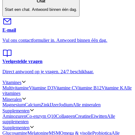
Chat
Start een chat.
Antwoord binnen één dag.
E-mail
Vul ons contactformulier in.
Antwoord binnen één dag.
Veelgestelde vragen
Direct antwoord op je vragen.
24/7 beschikbaar.
Vitamines
Multivitamine
Vitamine D3
Vitamine C
Vitamine B12
Vitamine K
Alle
vitamines
Mineralen
Magnesium
Calcium
Zink
IJzer
Jodium
Alle mineralen
Supplementen
Aminozuren
Co-enzym Q10
Collageen
Creatine
Eiwitten
Alle
supplementen
Supplementen
Glucosamine
Melatonine
MSM
Omega & visolie
Probiotica
Alle