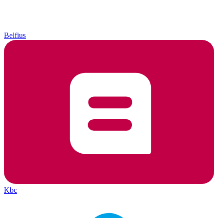
Belfius
Kbc