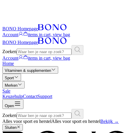
BONO Homepage
Account
items in cart, view bag
BONO Homepage
Zoeken
Account
items in cart, view bag
Home
Vitaminen & supplementen
Sport
Merken
Sale
Keuzehulp
Contact
Support
Open
Zoeken
Alles voor sport en herstel
Alles voor sport en herstel
Bekijk
→
Sluiten