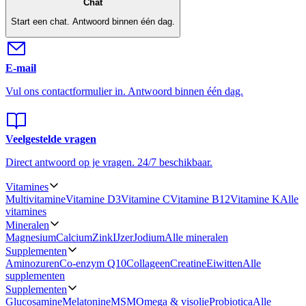
Chat
Start een chat.
Antwoord binnen één dag.
E-mail
Vul ons contactformulier in.
Antwoord binnen één dag.
Veelgestelde vragen
Direct antwoord op je vragen.
24/7 beschikbaar.
Vitamines
Multivitamine
Vitamine D3
Vitamine C
Vitamine B12
Vitamine K
Alle
vitamines
Mineralen
Magnesium
Calcium
Zink
IJzer
Jodium
Alle mineralen
Supplementen
Aminozuren
Co-enzym Q10
Collageen
Creatine
Eiwitten
Alle
supplementen
Supplementen
Glucosamine
Melatonine
MSM
Omega & visolie
Probiotica
Alle