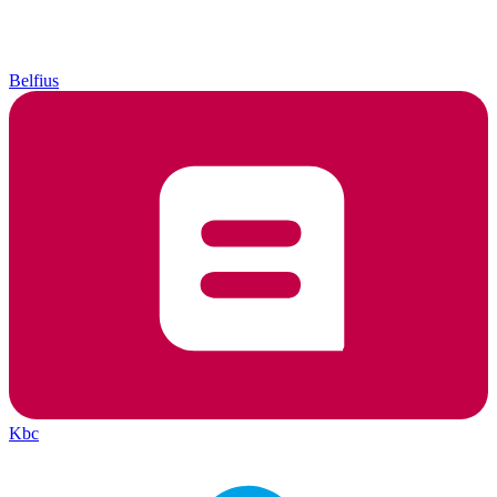
Belfius
Kbc