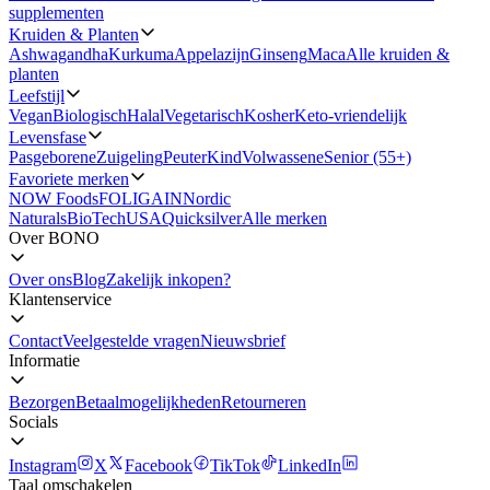
supplementen
Kruiden & Planten
Ashwagandha
Kurkuma
Appelazijn
Ginseng
Maca
Alle kruiden &
planten
Leefstijl
Vegan
Biologisch
Halal
Vegetarisch
Kosher
Keto-vriendelijk
Levensfase
Pasgeborene
Zuigeling
Peuter
Kind
Volwassene
Senior (55+)
Favoriete merken
NOW Foods
FOLIGAIN
Nordic
Naturals
BioTechUSA
Quicksilver
Alle merken
Over BONO
Over ons
Blog
Zakelijk inkopen?
Klantenservice
Contact
Veelgestelde vragen
Nieuwsbrief
Informatie
Bezorgen
Betaalmogelijkheden
Retourneren
Socials
Instagram
X
Facebook
TikTok
LinkedIn
Taal omschakelen