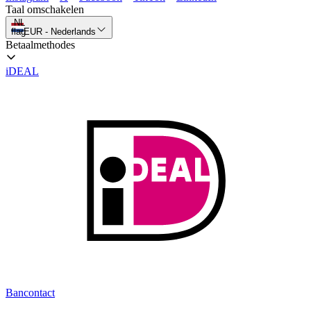
Taal omschakelen
NL
flag
EUR
-
Nederlands
Betaalmethodes
iDEAL
Bancontact