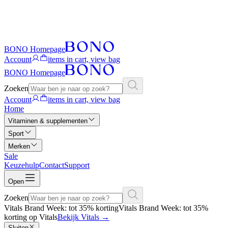
BONO Homepage
Account
items in cart, view bag
BONO Homepage
Zoeken
Account
items in cart, view bag
Home
Vitaminen & supplementen
Sport
Merken
Sale
Keuzehulp
Contact
Support
Open
Zoeken
Vitals Brand Week: tot 35% korting
Vitals Brand Week: tot 35%
korting op Vitals
Bekijk Vitals
→
Sluiten