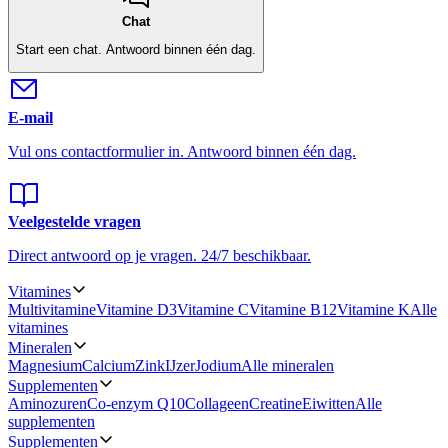
Chat
Start een chat.
Antwoord binnen één dag.
E-mail
Vul ons contactformulier in.
Antwoord binnen één dag.
Veelgestelde vragen
Direct antwoord op je vragen.
24/7 beschikbaar.
Vitamines
Multivitamine
Vitamine D3
Vitamine C
Vitamine B12
Vitamine K
Alle
vitamines
Mineralen
Magnesium
Calcium
Zink
IJzer
Jodium
Alle mineralen
Supplementen
Aminozuren
Co-enzym Q10
Collageen
Creatine
Eiwitten
Alle
supplementen
Supplementen