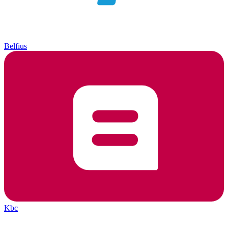
Belfius
Kbc