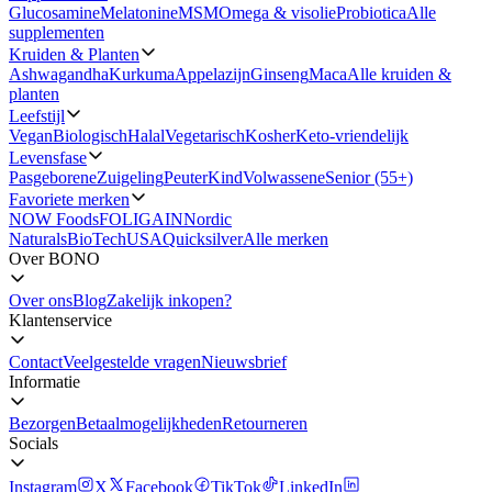
Glucosamine
Melatonine
MSM
Omega & visolie
Probiotica
Alle
supplementen
Kruiden & Planten
Ashwagandha
Kurkuma
Appelazijn
Ginseng
Maca
Alle kruiden &
planten
Leefstijl
Vegan
Biologisch
Halal
Vegetarisch
Kosher
Keto-vriendelijk
Levensfase
Pasgeborene
Zuigeling
Peuter
Kind
Volwassene
Senior (55+)
Favoriete merken
NOW Foods
FOLIGAIN
Nordic
Naturals
BioTechUSA
Quicksilver
Alle merken
Over BONO
Over ons
Blog
Zakelijk inkopen?
Klantenservice
Contact
Veelgestelde vragen
Nieuwsbrief
Informatie
Bezorgen
Betaalmogelijkheden
Retourneren
Socials
Instagram
X
Facebook
TikTok
LinkedIn