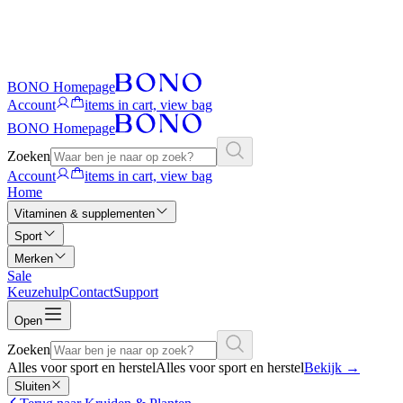
BONO Homepage
Account
items in cart, view bag
BONO Homepage
Zoeken
Account
items in cart, view bag
Home
Vitaminen & supplementen
Sport
Merken
Sale
Keuzehulp
Contact
Support
Open
Zoeken
Alles voor sport en herstel
Alles voor sport en herstel
Bekijk
→
Sluiten