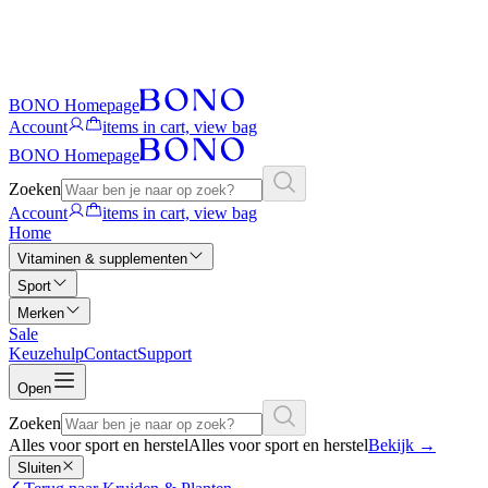
BONO Homepage
Account
items in cart, view bag
BONO Homepage
Zoeken
Account
items in cart, view bag
Home
Vitaminen & supplementen
Sport
Merken
Sale
Keuzehulp
Contact
Support
Open
Zoeken
Alles voor sport en herstel
Alles voor sport en herstel
Bekijk
→
Sluiten