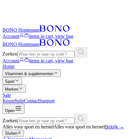
BONO Homepage
Account
items in cart, view bag
BONO Homepage
Zoeken
Account
items in cart, view bag
Home
Vitaminen & supplementen
Sport
Merken
Sale
Keuzehulp
Contact
Support
Open
Zoeken
Alles voor sport en herstel
Alles voor sport en herstel
Bekijk
→
Sluiten