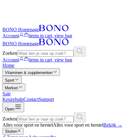
BONO Homepage
Account
items in cart, view bag
BONO Homepage
Zoeken
Account
items in cart, view bag
Home
Vitaminen & supplementen
Sport
Merken
Sale
Keuzehulp
Contact
Support
Open
Zoeken
Alles voor sport en herstel
Alles voor sport en herstel
Bekijk
→
Sluiten