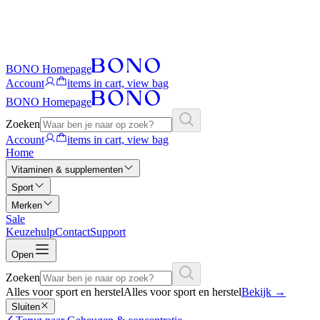
BONO Homepage
Account
items in cart, view bag
BONO Homepage
Zoeken
Account
items in cart, view bag
Home
Vitaminen & supplementen
Sport
Merken
Sale
Keuzehulp
Contact
Support
Open
Zoeken
Alles voor sport en herstel
Alles voor sport en herstel
Bekijk
→
Sluiten