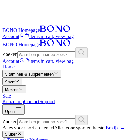
BONO Homepage
Account
items in cart, view bag
BONO Homepage
Zoeken
Account
items in cart, view bag
Home
Vitaminen & supplementen
Sport
Merken
Sale
Keuzehulp
Contact
Support
Open
Zoeken
Alles voor sport en herstel
Alles voor sport en herstel
Bekijk
→
Sluiten