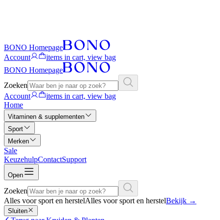
BONO Homepage
Account
items in cart, view bag
BONO Homepage
Zoeken
Account
items in cart, view bag
Home
Vitaminen & supplementen
Sport
Merken
Sale
Keuzehulp
Contact
Support
Open
Zoeken
Alles voor sport en herstel
Alles voor sport en herstel
Bekijk
→
Sluiten