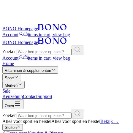
BONO Homepage
Account
items in cart, view bag
BONO Homepage
Zoeken
Account
items in cart, view bag
Home
Vitaminen & supplementen
Sport
Merken
Sale
Keuzehulp
Contact
Support
Open
Zoeken
Alles voor sport en herstel
Alles voor sport en herstel
Bekijk
→
Sluiten