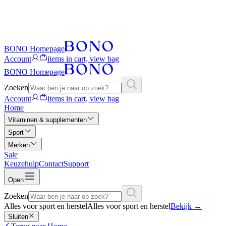
BONO Homepage
Account
items in cart, view bag
BONO Homepage
Zoeken
Account
items in cart, view bag
Home
Vitaminen & supplementen
Sport
Merken
Sale
Keuzehulp
Contact
Support
Open
Zoeken
Alles voor sport en herstel
Alles voor sport en herstel
Bekijk
→
Sluiten