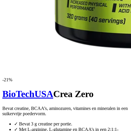
-
21
%
BioTechUSA
Crea Zero
Bevat creatine, BCAA’s, aminozuren, vitamines en mineralen in een
suikervrije poedervorm.
✓
Bevat 3 g creatine per portie.
✓
Met L-arginine, L-glutamine en BCAA’s in een 2:1:1-