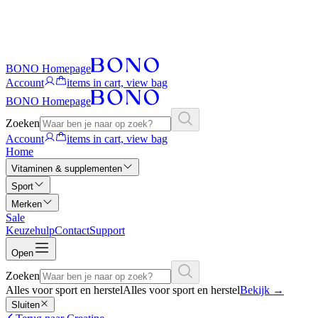
BONO Homepage
Account
items in cart, view bag
BONO Homepage
Zoeken
Account
items in cart, view bag
Home
Vitaminen & supplementen
Sport
Merken
Sale
Keuzehulp
Contact
Support
Open
Zoeken
Alles voor sport en herstel
Alles voor sport en herstel
Bekijk
→
Sluiten