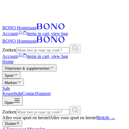
BONO Homepage
Account
items in cart, view bag
BONO Homepage
Zoeken
Account
items in cart, view bag
Home
Vitaminen & supplementen
Sport
Merken
Sale
Keuzehulp
Contact
Support
Open
Zoeken
Alles voor sport en herstel
Alles voor sport en herstel
Bekijk
→
Sluiten