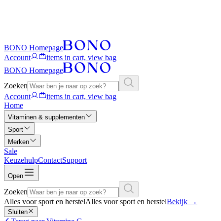
BONO Homepage
Account
items in cart, view bag
BONO Homepage
Zoeken
Account
items in cart, view bag
Home
Vitaminen & supplementen
Sport
Merken
Sale
Keuzehulp
Contact
Support
Open
Zoeken
Alles voor sport en herstel
Alles voor sport en herstel
Bekijk
→
Sluiten