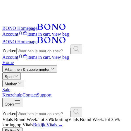
BONO Homepage
Account
items in cart, view bag
BONO Homepage
Zoeken
Account
items in cart, view bag
Home
Vitaminen & supplementen
Sport
Merken
Sale
Keuzehulp
Contact
Support
Open
Zoeken
Vitals Brand Week: tot 35% korting
Vitals Brand Week: tot 35%
korting op Vitals
Bekijk Vitals
→
Sluiten