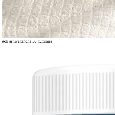
goli ashwagandha 30 gummies