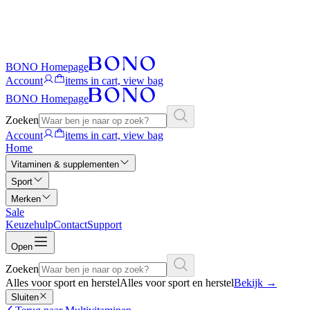
BONO Homepage
Account
items in cart, view bag
BONO Homepage
Zoeken
Account
items in cart, view bag
Home
Vitaminen & supplementen
Sport
Merken
Sale
Keuzehulp
Contact
Support
Open
Zoeken
Alles voor sport en herstel
Alles voor sport en herstel
Bekijk
→
Sluiten