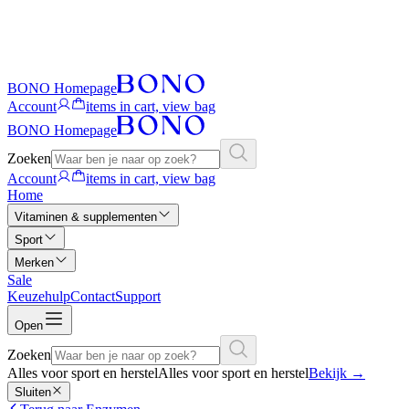
BONO Homepage
Account
items in cart, view bag
BONO Homepage
Zoeken
Account
items in cart, view bag
Home
Vitaminen & supplementen
Sport
Merken
Sale
Keuzehulp
Contact
Support
Open
Zoeken
Alles voor sport en herstel
Alles voor sport en herstel
Bekijk
→
Sluiten