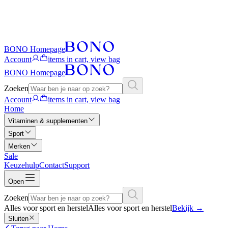
BONO Homepage
Account
items in cart, view bag
BONO Homepage
Zoeken
Account
items in cart, view bag
Home
Vitaminen & supplementen
Sport
Merken
Sale
Keuzehulp
Contact
Support
Open
Zoeken
Alles voor sport en herstel
Alles voor sport en herstel
Bekijk
→
Sluiten