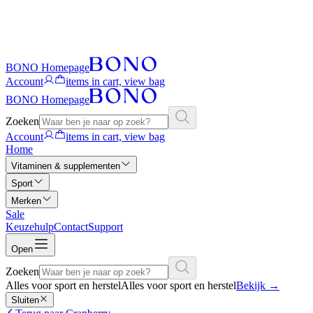
BONO Homepage
Account
items in cart, view bag
BONO Homepage
Zoeken
Account
items in cart, view bag
Home
Vitaminen & supplementen
Sport
Merken
Sale
Keuzehulp
Contact
Support
Open
Zoeken
Alles voor sport en herstel
Alles voor sport en herstel
Bekijk
→
Sluiten