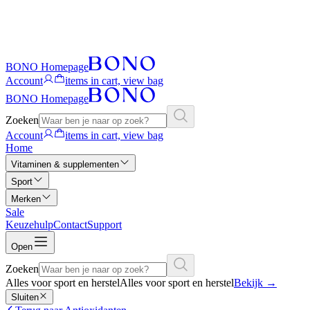
BONO Homepage
Account
items in cart, view bag
BONO Homepage
Zoeken
Account
items in cart, view bag
Home
Vitaminen & supplementen
Sport
Merken
Sale
Keuzehulp
Contact
Support
Open
Zoeken
Alles voor sport en herstel
Alles voor sport en herstel
Bekijk
→
Sluiten