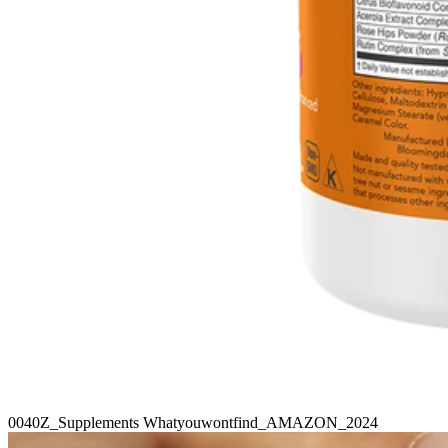
0040Z_Supplements Whatyouwontfind_AMAZON_2024