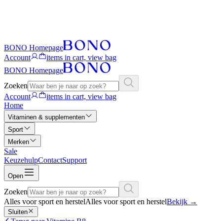
BONO Homepage
Account
items in cart, view bag
BONO Homepage
Zoeken
Account
items in cart, view bag
Home
Vitaminen & supplementen
Sport
Merken
Sale
Keuzehulp
Contact
Support
Open
Zoeken
Alles voor sport en herstel
Alles voor sport en herstel
Bekijk
→
Sluiten