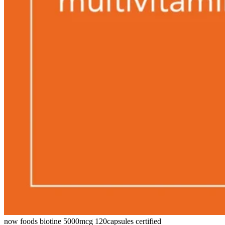
now foods biotine 5000mcg 120capsules certified