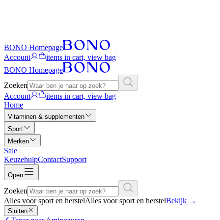
BONO Homepage
Account
items in cart, view bag
BONO Homepage
Zoeken
Account
items in cart, view bag
Home
Vitaminen & supplementen
Sport
Merken
Sale
Keuzehulp
Contact
Support
Open
Zoeken
Alles voor sport en herstel
Alles voor sport en herstel
Bekijk
→
Sluiten