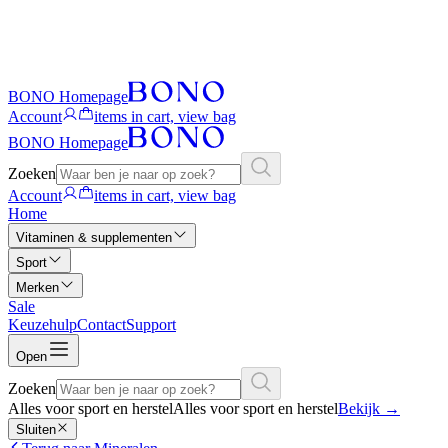
BONO Homepage
Account
items in cart, view bag
BONO Homepage
Zoeken
Account
items in cart, view bag
Home
Vitaminen & supplementen
Sport
Merken
Sale
Keuzehulp
Contact
Support
Open
Zoeken
Alles voor sport en herstel
Alles voor sport en herstel
Bekijk
→
Sluiten