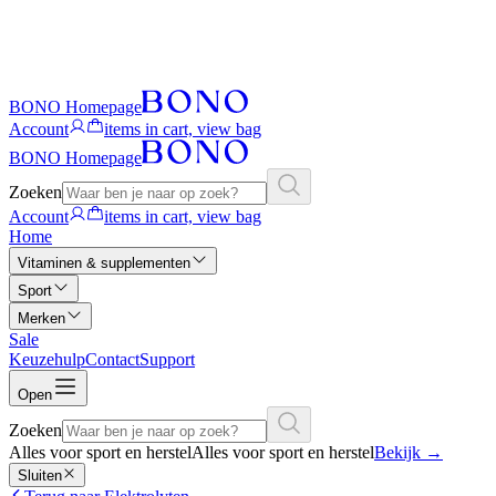
BONO Homepage
Account
items in cart, view bag
BONO Homepage
Zoeken
Account
items in cart, view bag
Home
Vitaminen & supplementen
Sport
Merken
Sale
Keuzehulp
Contact
Support
Open
Zoeken
Alles voor sport en herstel
Alles voor sport en herstel
Bekijk
→
Sluiten