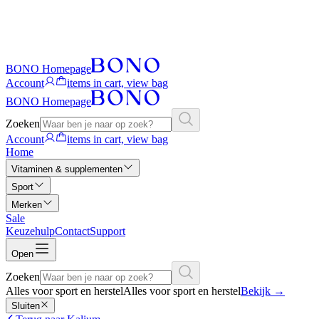
BONO Homepage
Account
items in cart, view bag
BONO Homepage
Zoeken
Account
items in cart, view bag
Home
Vitaminen & supplementen
Sport
Merken
Sale
Keuzehulp
Contact
Support
Open
Zoeken
Alles voor sport en herstel
Alles voor sport en herstel
Bekijk
→
Sluiten