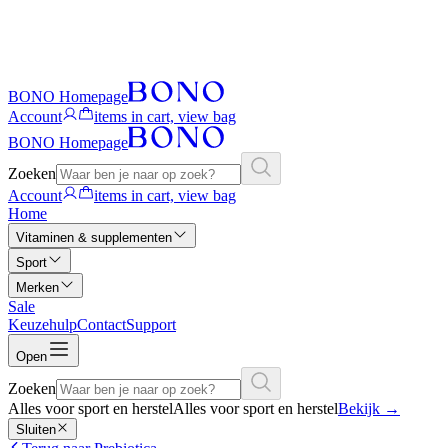
BONO Homepage
Account
items in cart, view bag
BONO Homepage
Zoeken
Account
items in cart, view bag
Home
Vitaminen & supplementen
Sport
Merken
Sale
Keuzehulp
Contact
Support
Open
Zoeken
Alles voor sport en herstel
Alles voor sport en herstel
Bekijk
→
Sluiten