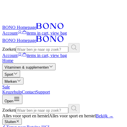
BONO Homepage
Account
items in cart, view bag
BONO Homepage
Zoeken
Account
items in cart, view bag
Home
Vitaminen & supplementen
Sport
Merken
Sale
Keuzehulp
Contact
Support
Open
Zoeken
Alles voor sport en herstel
Alles voor sport en herstel
Bekijk
→
Sluiten