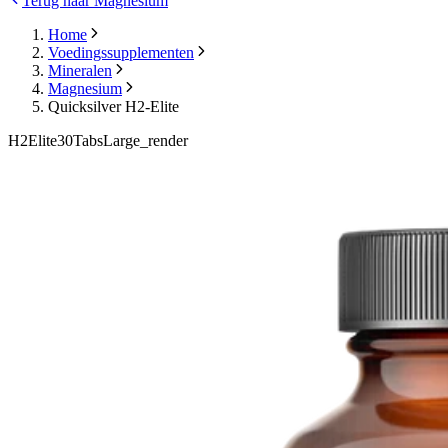
Terug naar Magnesium
Home
Voedingssupplementen
Mineralen
Magnesium
Quicksilver H2-Elite
H2Elite30TabsLarge_render