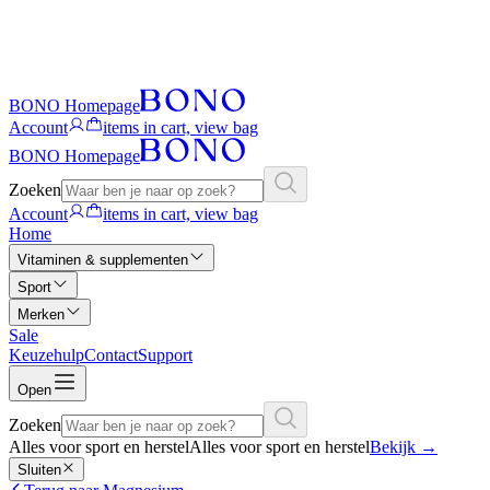
BONO Homepage
Account
items in cart, view bag
BONO Homepage
Zoeken
Account
items in cart, view bag
Home
Vitaminen & supplementen
Sport
Merken
Sale
Keuzehulp
Contact
Support
Open
Zoeken
Alles voor sport en herstel
Alles voor sport en herstel
Bekijk
→
Sluiten