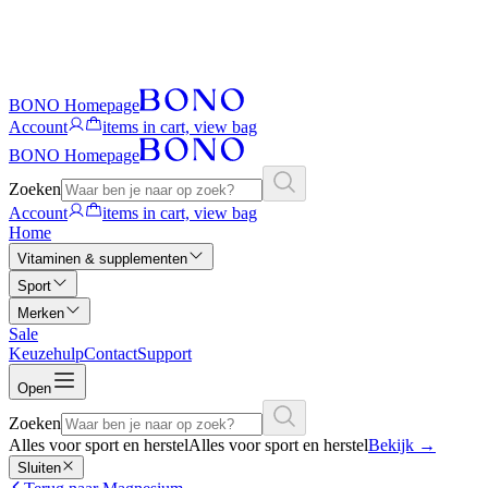
BONO Homepage
Account
items in cart, view bag
BONO Homepage
Zoeken
Account
items in cart, view bag
Home
Vitaminen & supplementen
Sport
Merken
Sale
Keuzehulp
Contact
Support
Open
Zoeken
Alles voor sport en herstel
Alles voor sport en herstel
Bekijk
→
Sluiten