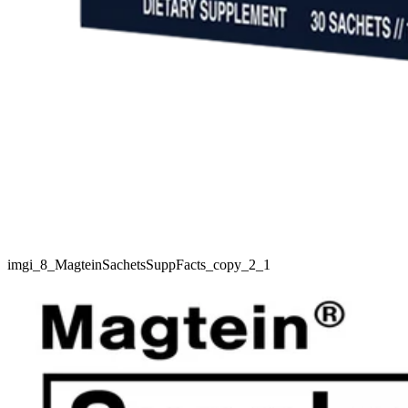
imgi_8_MagteinSachetsSuppFacts_copy_2_1