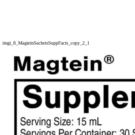
imgi_8_MagteinSachetsSuppFacts_copy_2_1