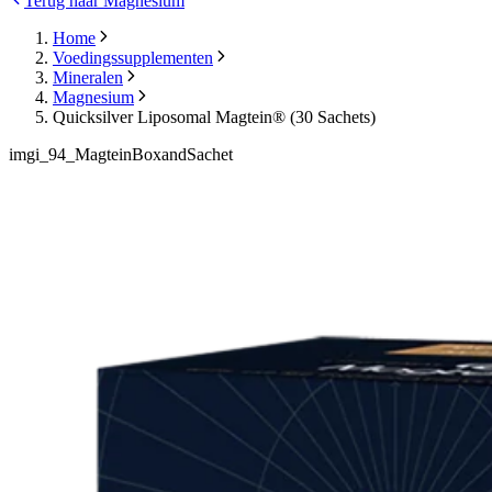
Terug naar Magnesium
Home
Voedingssupplementen
Mineralen
Magnesium
Quicksilver Liposomal Magtein® (30 Sachets)
imgi_94_MagteinBoxandSachet