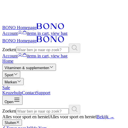
BONO Homepage
Account
items in cart, view bag
BONO Homepage
Zoeken
Account
items in cart, view bag
Home
Vitaminen & supplementen
Sport
Merken
Sale
Keuzehulp
Contact
Support
Open
Zoeken
Alles voor sport en herstel
Alles voor sport en herstel
Bekijk
→
Sluiten