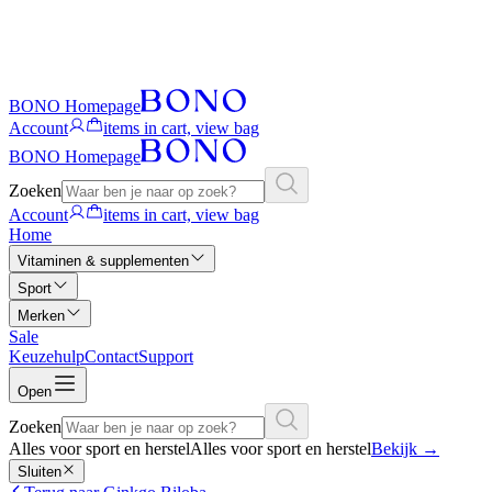
BONO Homepage
Account
items in cart, view bag
BONO Homepage
Zoeken
Account
items in cart, view bag
Home
Vitaminen & supplementen
Sport
Merken
Sale
Keuzehulp
Contact
Support
Open
Zoeken
Alles voor sport en herstel
Alles voor sport en herstel
Bekijk
→
Sluiten