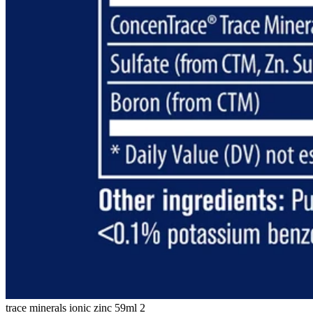
trace minerals ionic zinc 59ml 2