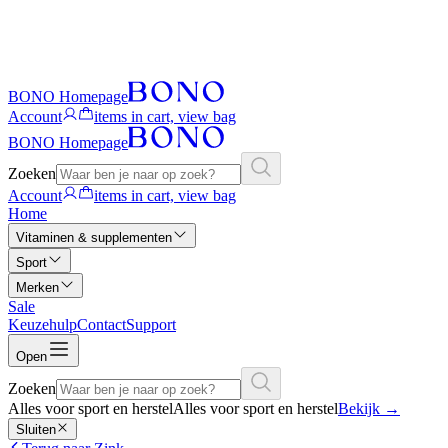
BONO Homepage
Account
items in cart, view bag
BONO Homepage
Zoeken
Account
items in cart, view bag
Home
Vitaminen & supplementen
Sport
Merken
Sale
Keuzehulp
Contact
Support
Open
Zoeken
Alles voor sport en herstel
Alles voor sport en herstel
Bekijk
→
Sluiten