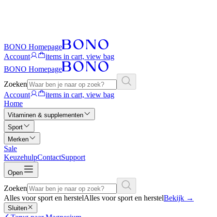
BONO Homepage
Account
items in cart, view bag
BONO Homepage
Zoeken
Account
items in cart, view bag
Home
Vitaminen & supplementen
Sport
Merken
Sale
Keuzehulp
Contact
Support
Open
Zoeken
Alles voor sport en herstel
Alles voor sport en herstel
Bekijk
→
Sluiten