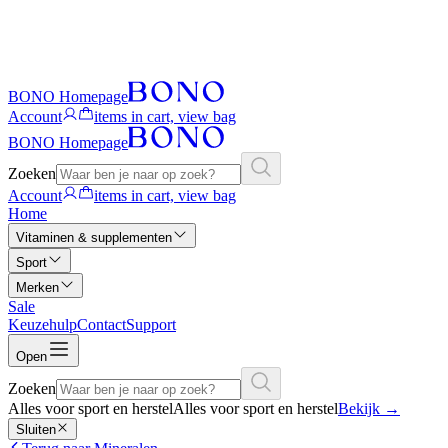
BONO Homepage
Account
items in cart, view bag
BONO Homepage
Zoeken
Account
items in cart, view bag
Home
Vitaminen & supplementen
Sport
Merken
Sale
Keuzehulp
Contact
Support
Open
Zoeken
Alles voor sport en herstel
Alles voor sport en herstel
Bekijk
→
Sluiten