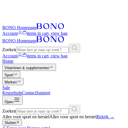
BONO Homepage
Account
items in cart, view bag
BONO Homepage
Zoeken
Account
items in cart, view bag
Home
Vitaminen & supplementen
Sport
Merken
Sale
Keuzehulp
Contact
Support
Open
Zoeken
Alles voor sport en herstel
Alles voor sport en herstel
Bekijk
→
Sluiten