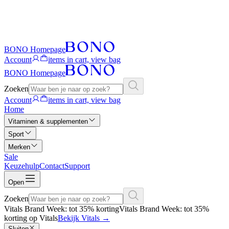
BONO Homepage
Account
items in cart, view bag
BONO Homepage
Zoeken
Account
items in cart, view bag
Home
Vitaminen & supplementen
Sport
Merken
Sale
Keuzehulp
Contact
Support
Open
Zoeken
Vitals Brand Week: tot 35% korting
Vitals Brand Week: tot 35%
korting op Vitals
Bekijk Vitals
→
Sluiten