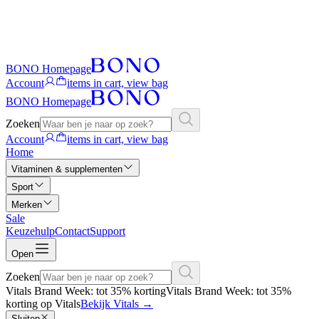
BONO Homepage
Account
items in cart, view bag
BONO Homepage
Zoeken
Account
items in cart, view bag
Home
Vitaminen & supplementen
Sport
Merken
Sale
Keuzehulp
Contact
Support
Open
Zoeken
Vitals Brand Week: tot 35% korting
Vitals Brand Week: tot 35%
korting op Vitals
Bekijk Vitals
→
Sluiten