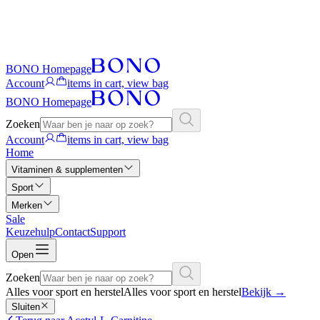
BONO Homepage
Account
items in cart, view bag
BONO Homepage
Zoeken
Account
items in cart, view bag
Home
Vitaminen & supplementen
Sport
Merken
Sale
Keuzehulp
Contact
Support
Open
Zoeken
Alles voor sport en herstel
Alles voor sport en herstel
Bekijk
→
Sluiten