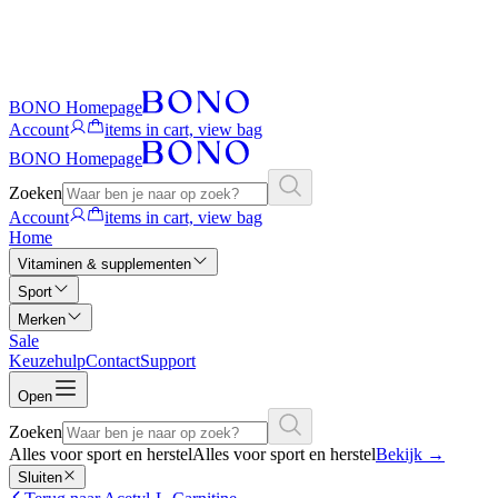
BONO Homepage
Account
items in cart, view bag
BONO Homepage
Zoeken
Account
items in cart, view bag
Home
Vitaminen & supplementen
Sport
Merken
Sale
Keuzehulp
Contact
Support
Open
Zoeken
Alles voor sport en herstel
Alles voor sport en herstel
Bekijk
→
Sluiten