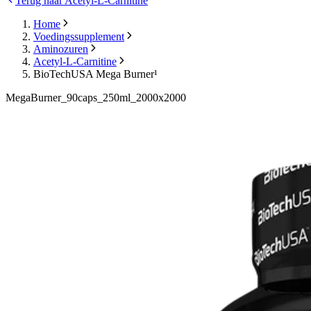
Terug naar Acetyl-L-Carnitine
Home
Voedingssupplement
Aminozuren
Acetyl-L-Carnitine
BioTechUSA Mega Burner¹
MegaBurner_90caps_250ml_2000x2000