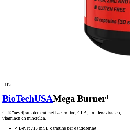
-
31
%
BioTechUSA
Mega Burner¹
Caffeïnevrij supplement met L-carnitine, CLA, kruidenextracten,
vitaminen en mineralen.
✓
Bevat 715 mg L-carnitine per dagdosering.