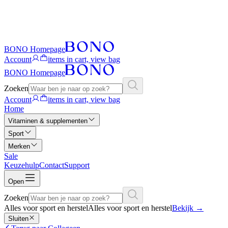
BONO Homepage
Account
items in cart, view bag
BONO Homepage
Zoeken
Account
items in cart, view bag
Home
Vitaminen & supplementen
Sport
Merken
Sale
Keuzehulp
Contact
Support
Open
Zoeken
Alles voor sport en herstel
Alles voor sport en herstel
Bekijk
→
Sluiten