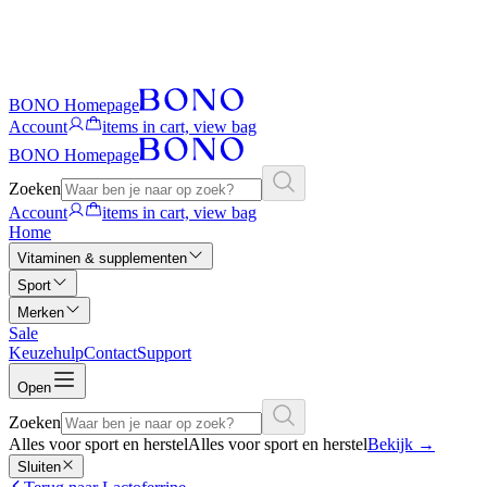
BONO Homepage
Account
items in cart, view bag
BONO Homepage
Zoeken
Account
items in cart, view bag
Home
Vitaminen & supplementen
Sport
Merken
Sale
Keuzehulp
Contact
Support
Open
Zoeken
Alles voor sport en herstel
Alles voor sport en herstel
Bekijk
→
Sluiten