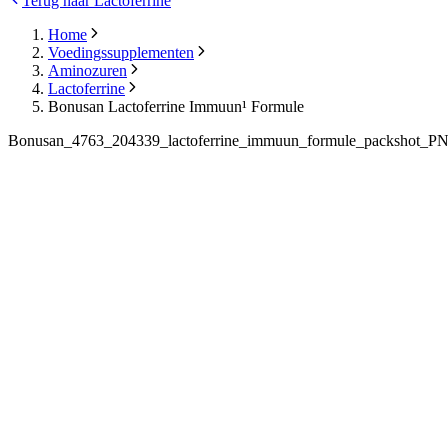
Terug naar Lactoferrine
Home
Voedingssupplementen
Aminozuren
Lactoferrine
Bonusan Lactoferrine Immuun¹ Formule
Bonusan_4763_204339_lactoferrine_immuun_formule_packshot_