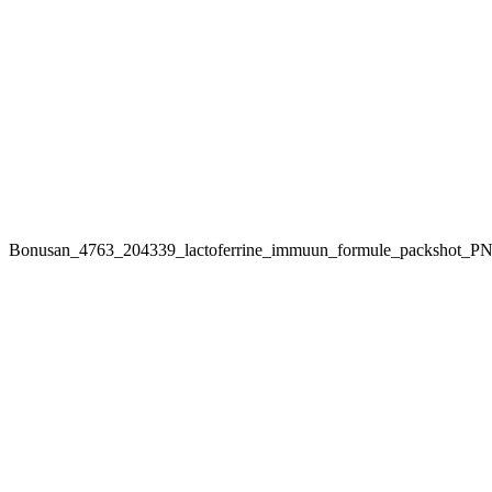
Bonusan_4763_204339_lactoferrine_immuun_formule_packshot_