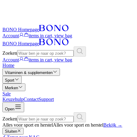
BONO Homepage
Account
items in cart, view bag
BONO Homepage
Zoeken
Account
items in cart, view bag
Home
Vitaminen & supplementen
Sport
Merken
Sale
Keuzehulp
Contact
Support
Open
Zoeken
Alles voor sport en herstel
Alles voor sport en herstel
Bekijk
→
Sluiten